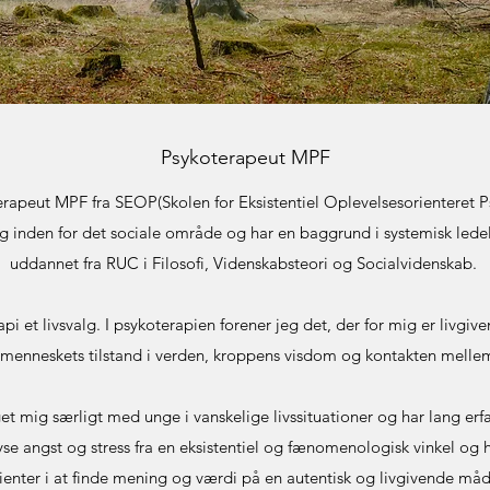
Psykoterapeut MPF
rapeut MPF fra SEOP(Skolen for Eksistentiel Oplevelsesorienteret Ps
ng inden for det sociale område og har en baggrund i systemisk lede
uddannet fra RUC i Filosofi, Videnskabsteori og Socialvidenskab.
pi et livsvalg. I psykoterapien forener jeg det, der for mig er livg
 menneskets tilstand i verden, kroppens visdom og kontakten mell
get mig særligt med
unge i vanskelige livssituationer og har lang erf
yse angst og stress fra en eksistentiel og fænomenologisk vinkel og ha
lienter i at finde mening og værdi på en autentisk og livgivende måd