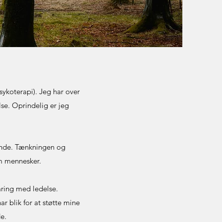
ykoterapi). Jeg har over
lse. Oprindelig er jeg
ivende. Tænkningen og
em mennesker.
aring med ledelse.
r blik for at støtte mine
e.