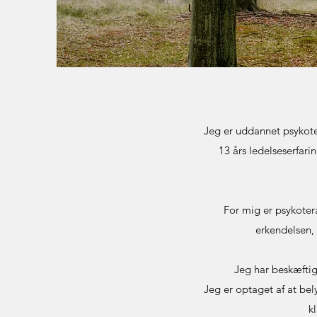
Jeg er uddannet psykote
13 års ledelseserfari
For mig er psykotera
erkendelsen,
Jeg har beskæfti
Jeg er optaget af at bel
k